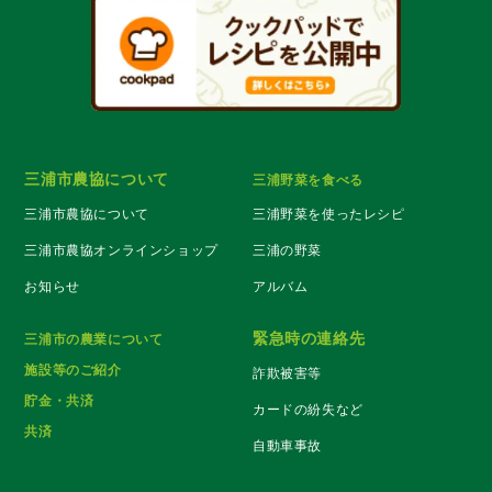
三浦市農協について
三浦野菜を食べる
三浦市農協について
三浦野菜を使ったレシピ
三浦市農協オンラインショップ
三浦の野菜
お知らせ
アルバム
緊急時の連絡先
三浦市の農業について
施設等のご紹介
詐欺被害等
貯金・共済
カードの紛失など
共済
自動車事故