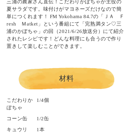
三浦の農家さん直伝！こだわりかぼちゃが主役の
夏サラダです。味付けがマヨネーズだけなので簡
単につくれます！ FM Yokohama 84.7の「ＪＡ Ｆ
resh Ｍatket」という番組にて「完熟満タン♡三
浦のかぼちゃ」の回（2021/6/26放送分）にて紹介
されたレシピです！どんな料理にも合うので作り
置きして楽しむことができます。
材料
こだわりか
1/4個
ぼちゃ
コーン缶
1/2缶
キュウリ
1本