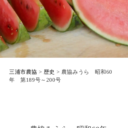
三浦市農協
>
歴史
>
農協みうら 昭和60
年 第189号～200号