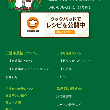
046-888-3145（代表）
三浦市農協について
三浦野菜を食べる
三浦市農協について
三浦野菜を使ったレシピ
三浦市農協オンラインショップ
三浦の野菜
お知らせ
アルバム
緊急時の連絡先
三浦市の農業について
施設等のご紹介
詐欺被害等
貯金・共済
カードの紛失など
共済