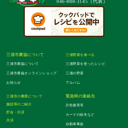
046-888-3145（代表）
三浦市農協について
三浦野菜を食べる
三浦市農協について
三浦野菜を使ったレシピ
三浦市農協オンラインショップ
三浦の野菜
お知らせ
アルバム
緊急時の連絡先
三浦市の農業について
施設等のご紹介
詐欺被害等
貯金・共済
カードの紛失など
共済
自動車事故