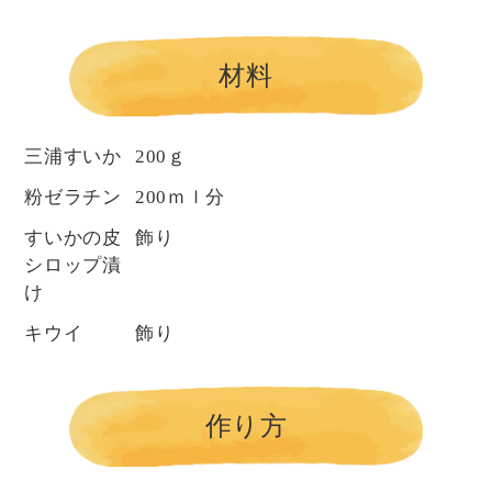
材料
三浦すいか
200ｇ
粉ゼラチン
200ｍｌ分
すいかの皮
飾り
シロップ漬
け
キウイ
飾り
作り方