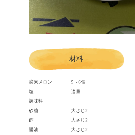
材料
摘果メロン
5～6個
塩
適量
調味料
砂糖
大さじ2
酢
大さじ2
醤油
大さじ2