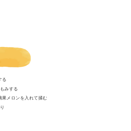
する
塩もみする
摘果メロンを入れて揉む
がり