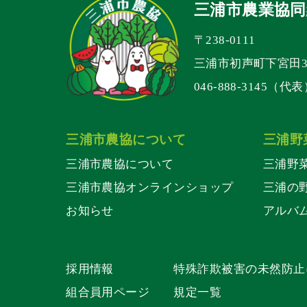
三浦市農業協同
〒238-0111
三浦市初声町下宮田30
046-888-3145（代
三浦市農協について
三浦野
三浦市農協について
三浦野
三浦市農協オンラインショップ
三浦の
お知らせ
アルバ
採用情報
特殊詐欺被害の未然防止
組合員用ページ
規定一覧