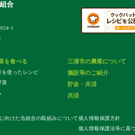
組合
24-1
表）
菜を食べる
三浦市の農業について
菜を使ったレシピ
施設等のご紹介
野菜
貯金・共済
ム
共済
に向けた当組合の取組みについて
個人情報保護方針
個人情報保護法等に基