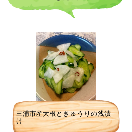
三浦市産大根ときゅうりの浅漬
け