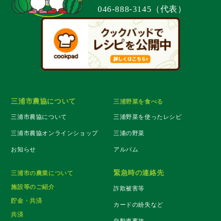
046-888-3145（代表）
三浦市農協について
三浦野菜を食べる
三浦市農協について
三浦野菜を使ったレシピ
三浦市農協オンラインショップ
三浦の野菜
お知らせ
アルバム
緊急時の連絡先
三浦市の農業について
施設等のご紹介
詐欺被害等
貯金・共済
カードの紛失など
共済
自動車事故