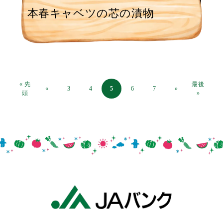
本春キャベツの芯の漬物
« 先
最後
«
3
4
5
6
7
»
頭
»