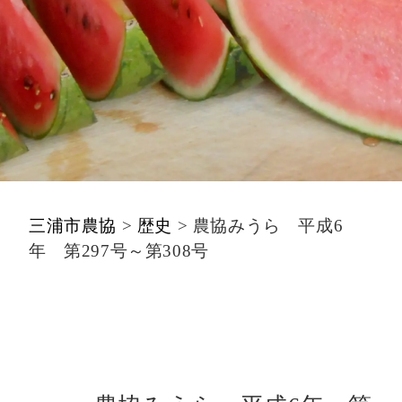
三浦市農協
>
歴史
>
農協みうら 平成6
年 第297号～第308号