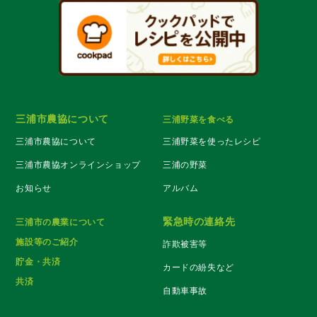
三浦市農協について
三浦野菜を食べる
三浦市農協について
三浦野菜を使ったレシピ
三浦市農協オンラインショップ
三浦の野菜
お知らせ
アルバム
緊急時の連絡先
三浦市の農業について
施設等のご紹介
詐欺被害等
貯金・共済
カードの紛失など
共済
自動車事故