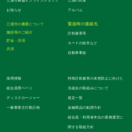
三浦市農協オンラインショップ
三浦の野菜
お知らせ
アルバム
緊急時の連絡先
三浦市の農業について
施設等のご紹介
詐欺被害等
貯金・共済
カードの紛失など
共済
自動車事故
採用情報
特殊詐欺被害の未然防止に向けた
組合員用ページ
当組合の取組みについて
ディスクロージャー
規定一覧
一般事業主行動計画
金融商品の勧誘方針
組合員・利用者本位の業務運営に
関する取組方針