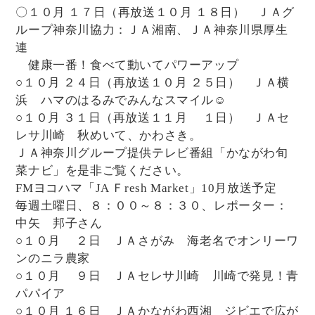
〇１０月 １７日（再放送１０月 １８日） ＪＡグ
ループ神奈川協力：ＪＡ湘南、ＪＡ神奈川県厚生
連
健康一番！食べて動いてパワーアップ
○１０月 ２４日（再放送１０月 ２５日） ＪＡ横
浜 ハマのはるみでみんなスマイル☺
○１０月 ３１日（再放送１１月 １日） ＪＡセ
レサ川崎 秋めいて、かわさき。
ＪＡ神奈川グループ提供テレビ番組「かながわ旬
菜ナビ」を是非ご覧ください。
FMヨコハマ「JA Ｆresh Market」10月放送予定
毎週土曜日、８：００～８：３０、レポーター：
中矢 邦子さん
○１０月 ２日 ＪＡさがみ 海老名でオンリーワ
ンのニラ農家
○１０月 ９日 ＪＡセレサ川崎 川崎で発見！青
パパイア
○１０月 １６日 ＪＡかながわ西湘 ジビエで広が