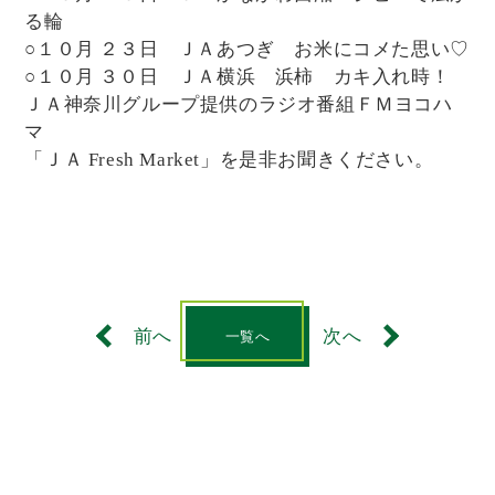
る輪
○１０月 ２３日 ＪＡあつぎ お米にコメた思い♡
○１０月 ３０日 ＪＡ横浜 浜柿 カキ入れ時！
ＪＡ神奈川グループ提供のラジオ番組ＦＭヨコハ
マ
「ＪＡ Fresh Market」を是非お聞きください。
前へ
次へ
一覧へ