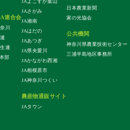
JAよこすか葉山
日本農業新聞
JAさがみ
JA連合会
家の光協会
JA湘南
神奈川
JAはだの
公共機関
信連
JAあつぎ
神奈川県農業技術センター
厚生連
JA県央愛川
三浦半島地区事務所
本部
JAかながわ西湘
JA相模原市
JA神奈川つくい
農産物通販サイト
JAタウン