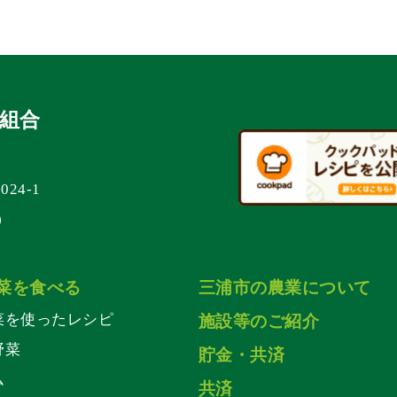
組合
24-1
表）
菜を食べる
三浦市の農業について
菜を使ったレシピ
施設等のご紹介
野菜
貯金・共済
ム
共済